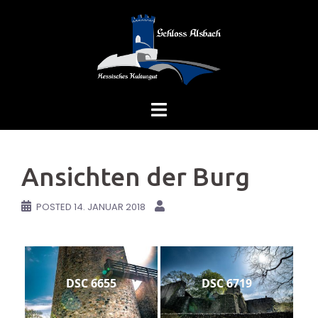
Skip
to
content
Ansichten der Burg
POSTED
14. JANUAR 2018
DSC 6655
DSC 6719